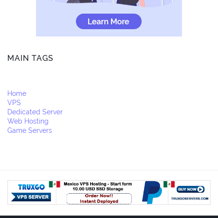
MAIN TAGS
Home
VPS
Dedicated Server
Web Hosting
Game Servers