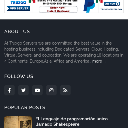
ABOUT US
At Truxgo Servers we are committed the best value in the
hosting business including Dedicated Servers, Cloud Hosting,
Virtual Servers, and colocation. We are operating 18 locations in
4 Continents: Europe,Asia, Africa and America..
more →
FOLLOW US
POPULAR POSTS
El Lenguaje de programación único
llamado Shakespeare