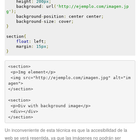
    height
:
200px
;
    background
:
 url
(
'http://ejemplo.com/imagen.jp
g'
);
    background
-
position
:
 center center
;
    background
-
size
:
 cover
;
}
section
{
float
:
 left
;
    margin
:
15px
;
}
<section>
 <p>Img element</p>
 <img src="http://ejemplo.com/imagen.jpg" alt="im
agen">
</section>
<section>
 <p>Div with background image</p>
 <div></div>
</section>
Un inconveniente de esta técnica es que la accesibilidad de la
web se verá resentida, ya que las imágenes no podrán ser