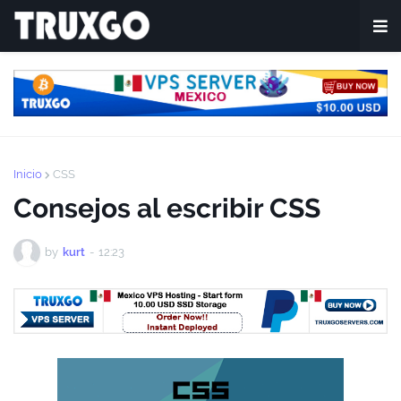
Inicio
CSS
Consejos al escribir CSS
by
kurt
-
12:23