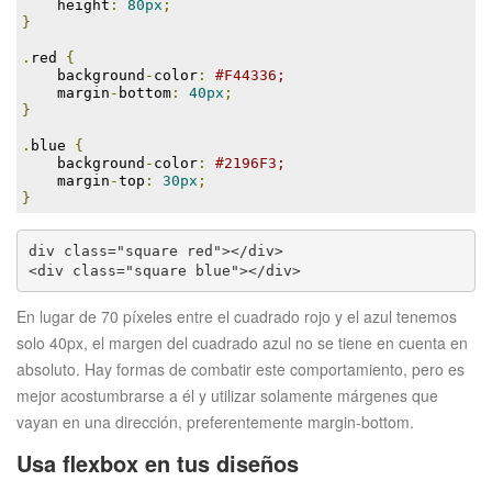
    height
:
80px
;
}
.
red 
{
    background
-
color
:
#F44336;
    margin
-
bottom
:
40px
;
}
.
blue 
{
    background
-
color
:
#2196F3;
    margin
-
top
:
30px
;
}
div class="square red"></div>
<div class="square blue"></div>
En lugar de 70 píxeles entre el cuadrado rojo y el azul tenemos
solo 40px, el margen del cuadrado azul no se tiene en cuenta en
absoluto. Hay formas de combatir este comportamiento, pero es
mejor acostumbrarse a él y utilizar solamente márgenes que
vayan en una dirección, preferentemente margin-bottom.
Usa flexbox en tus diseños