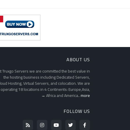
ABOUT US
t Truxgo Servers we are committed the best value in
the hosting business including Dedicated Servers,
loud Hosting, Virtual Servers, and colocation. We are
operating 18 locations in 4 Continents: Europe,Asia,
Africa and America..
more →
FOLLOW US