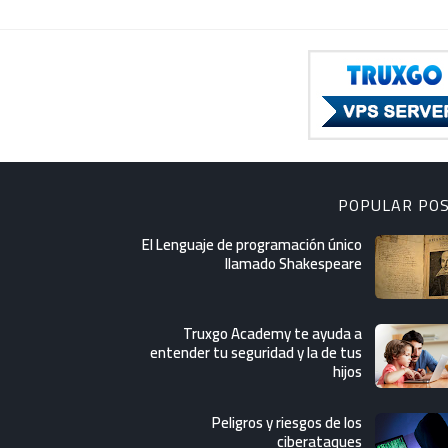
POPULAR PO
El Lenguaje de programación único
llamado Shakespeare
Truxgo Academy te ayuda a
entender tu seguridad y la de tus
hijos
Peligros y riesgos de los
ciberataques