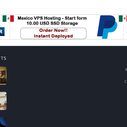
STS
A
C